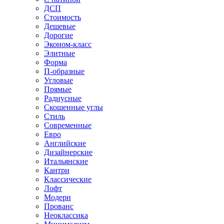
ДСП
Стоимость
Дешевые
Дорогие
Эконом-класс
Элитные
Форма
П-образные
Угловые
Прямые
Радиусные
Скошенные углы
Стиль
Современные
Евро
Английские
Дизайнерские
Итальянские
Кантри
Классические
Лофт
Модерн
Прованс
Неоклассика