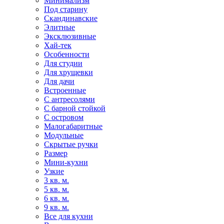
Минимализм
Под старину
Скандинавские
Элитные
Эксклюзивные
Хай-тек
Особенности
Для студии
Для хрущевки
Для дачи
Встроенные
С антресолями
С барной стойкой
С островом
Малогабаритные
Модульные
Скрытые ручки
Размер
Мини-кухни
Узкие
3 кв. м.
5 кв. м.
6 кв. м.
9 кв. м.
Все для кухни