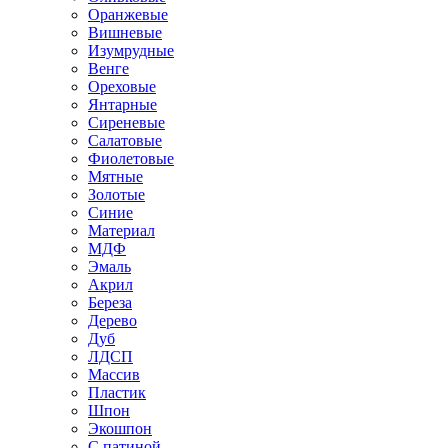
Оранжевые
Вишневые
Изумрудные
Венге
Ореховые
Янтарные
Сиреневые
Салатовые
Фиолетовые
Мятные
Золотые
Синие
Материал
МДФ
Эмаль
Акрил
Береза
Дерево
Дуб
ЛДСП
Массив
Пластик
Шпон
Экошпон
С патиной