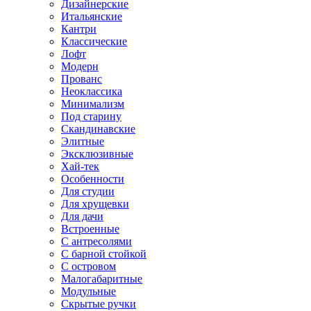
Дизайнерские
Итальянские
Кантри
Классические
Лофт
Модерн
Прованс
Неоклассика
Минимализм
Под старину
Скандинавские
Элитные
Эксклюзивные
Хай-тек
Особенности
Для студии
Для хрущевки
Для дачи
Встроенные
С антресолями
С барной стойкой
С островом
Малогабаритные
Модульные
Скрытые ручки