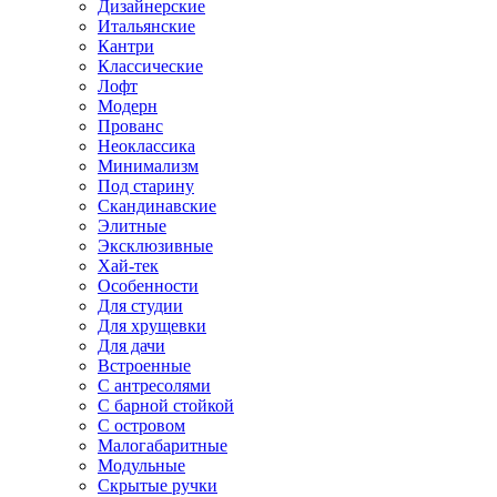
Дизайнерские
Итальянские
Кантри
Классические
Лофт
Модерн
Прованс
Неоклассика
Минимализм
Под старину
Скандинавские
Элитные
Эксклюзивные
Хай-тек
Особенности
Для студии
Для хрущевки
Для дачи
Встроенные
С антресолями
С барной стойкой
С островом
Малогабаритные
Модульные
Скрытые ручки