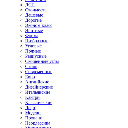
ДСП
Стоимость
Дешевые
Дорогие
Эконом-класс
Элитные
Форма
П-образные
Угловые
Прямые
Радиусные
Скошенные углы
Стиль
Современные
Евро
Английские
Дизайнерские
Итальянские
Кантри
Классические
Лофт
Модерн
Прованс
Неоклассика