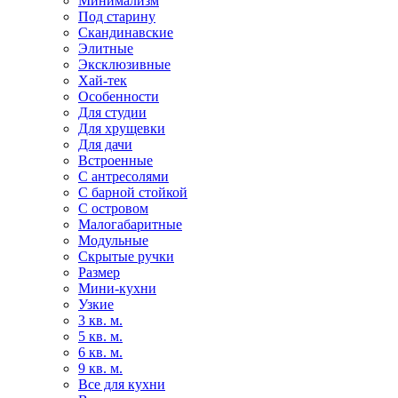
Минимализм
Под старину
Скандинавские
Элитные
Эксклюзивные
Хай-тек
Особенности
Для студии
Для хрущевки
Для дачи
Встроенные
С антресолями
С барной стойкой
С островом
Малогабаритные
Модульные
Скрытые ручки
Размер
Мини-кухни
Узкие
3 кв. м.
5 кв. м.
6 кв. м.
9 кв. м.
Все для кухни