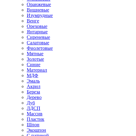
Оранжевые
Вишневые
Изумрудные
Венге
Ореховые
Янтарные
Сиреневые
Салатовые
Фиолетовые
Мятные
Золотые
Синие
Материал
МДФ
Эмаль
Акрил
Береза
Дерево
Дуб
ЛДСП
Массив
Пластик
Шпон
Экошпон
С патиной