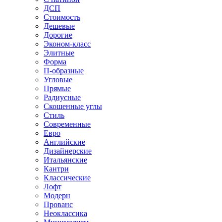
ДСП
Стоимость
Дешевые
Дорогие
Эконом-класс
Элитные
Форма
П-образные
Угловые
Прямые
Радиусные
Скошенные углы
Стиль
Современные
Евро
Английские
Дизайнерские
Итальянские
Кантри
Классические
Лофт
Модерн
Прованс
Неоклассика