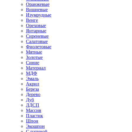
Оранжевые
Вишневые
Изумрудные
Венге
Ореховые
Янтарные
Сиреневые
Салатовые
Фиолетовые
Мятные
Золотые
Синие
Материал
МДФ
Эмаль
Акрил
Береза
Дерево
Дуб
ЛДСП
Массив
Пластик
Шпон
Экошпон
С патиной