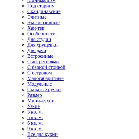
Минимализм
Под старину
Скандинавские
Элитные
Эксклюзивные
Хай-тек
Особенности
Для студии
Для хрущевки
Для дачи
Встроенные
С антресолями
С барной стойкой
С островом
Малогабаритные
Модульные
Скрытые ручки
Размер
Мини-кухни
Узкие
3 кв. м.
5 кв. м.
6 кв. м.
9 кв. м.
Все для кухни